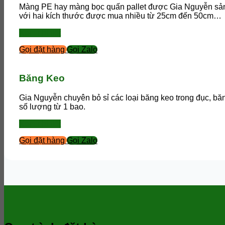
Màng PE hay màng bọc quấn pallet được Gia Nguyễn sản x
với hai kích thước được mua nhiều từ 25cm đến 50cm…
Xem chi tiết
Gọi đặt hàng
Gọi Zalo
Băng Keo
Gia Nguyễn chuyên bỏ sỉ các loại băng keo trong đục, bă
số lượng từ 1 bao.
Xem chi tiết
Gọi đặt hàng
Gọi Zalo