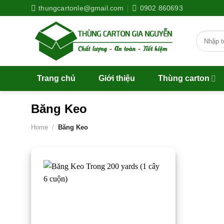
Skip
thungcartonle@gmail.com
0902 860693
to
content
Search
for:
Trang chủ
Giới thiệu
Thùng carton
Băng Keo
Home
/
Băng Keo