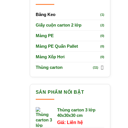
Băng Keo
(1)
Giấy cuộn carton 2 lớp
(2)
Màng PE
(0)
Màng PE Quấn Pallet
(0)
Màng Xốp Hơi
(0)
Thùng carton
(11)
SẢN PHẨM NỔI BẬT
Thùng carton 3 lớp
40x30x30 cm
Liên hệ