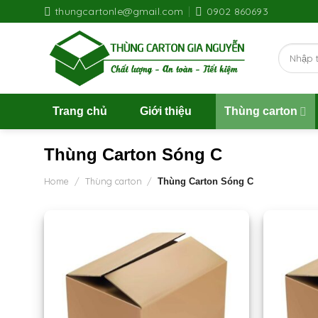
Skip
thungcartonle@gmail.com
0902 860693
to
content
Search
for:
Trang chủ
Giới thiệu
Thùng carton
Thùng Carton Sóng C
Home
/
Thùng carton
/
Thùng Carton Sóng C