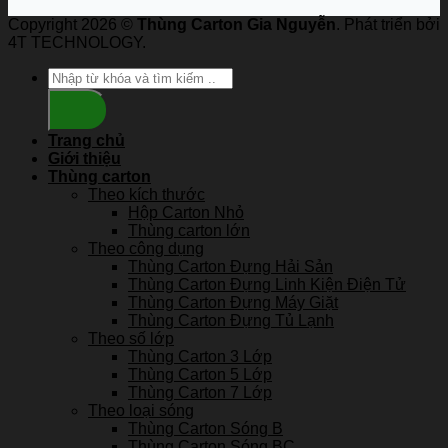
Copyright 2026 ©
Thùng Carton Gia Nguyễn
. Phát triển bởi
4T TECHNOLOGY.
Search
for:
Trang chủ
Giới thiệu
Thùng carton
Theo kích thước
Hộp Carton Nhỏ
Thùng carton lớn
Theo công dụng
Thùng Carton Đựng Hải Sản
Thùng Carton Đựng Linh Kiện Điện Tử
Thùng Carton Đựng Máy Giặt
Thùng Carton Đựng Tủ Lạnh
Theo số lớp
Thùng Carton 3 Lớp
Thùng Carton 5 Lớp
Thùng Carton 7 Lớp
Theo loại sóng
Thùng Carton Sóng B
Thùng Carton Sóng BC