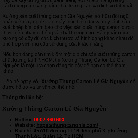
này đã xây dựng được danh tiếng với khách hàng bằng
cách cung cấp sản phẩm chất lượng cao và dịch vụ tốt nhất.
Xưởng sản xuất thùng carton Gia Nguyễn sở hữu đội ngũ
nhân viên tay nghề cao, máy móc hiện đại và quy trình sản
xuất khép kín, đảm bảo cho việc sản xuất thùng carton được
thực hiện nhanh chóng và chất lượng cao. Sản phẩm của
xưởng có đầy đủ các kích thước và hình dạng khác nhau để
phù hợp với nhu cầu sử dụng của khách hàng.
Nếu bạn đang cần tìm kiếm một địa chỉ sản xuất thùng carton
chất lượng tại TP.HCM, thì Xưởng Thùng Carton Lẻ Gia
Nguyễn là một lựa chọn đáng tin cậy để bạn có thể tham
khảo.
Liên hệ ngay với
Xưởng Thùng Carton Lẻ Gia Nguyễn
để
được hỗ trợ và tư vấn cụ thể nhé!
T
hông tin liên hệ:
Xưởng Thùng Carton Lẻ Gia Nguyễn
Hotline:
0902 860 693
Website:
https://thungcartonle.com/
Địa chỉ: 457/10 đường TL16, khu phố 3, phường
Thạnh Lộc, Quận 12, Tp.HCM