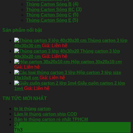
Thùng Carton Sóng B
(4)
Thùng Carton Sóng BC
(3)
Thùng Carton Sóng C
(5)
Thùng Carton Sóng E
(5)
Sản phẩm nổi bật
Thùng carton 3 lớp
40x30x30 cm
Liên hệ
Thùng carton 3 lớp
40x30x20 cm
Liên hệ
Hộp carton 30x20x10 cm
Liên hệ
Hộp carton 3 lớp size
15x10x8 cm
Liên hệ
Giấy cuộn carton 2 lớp
1m4
Liên hệ
TIN TỨC MỚI NHẤT
In lẻ thùng carton
Làm lẻ thùng carton ship COD
Bán lẻ thùng carton rẻ nhất TPHCM
27
Th3