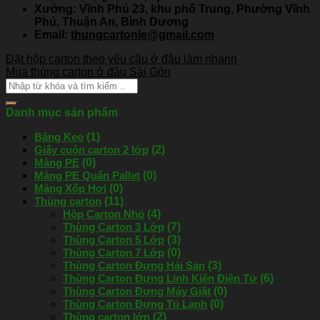
Xưởng: Vĩnh Phú 23, khu phố Trung, Phường Vĩnh
Phú, Thuận An, Bình Dương
Email:
thungcartonle@gmail.com
Đặt hộp carton theo yêu cầu ở đâu làm nhanh
Mua thùng carton ở đâu Sài Gòn
Danh mục sản phẩm
Băng Keo
(1)
Giấy cuộn carton 2 lớp
(2)
Màng PE
(0)
Màng PE Quấn Pallet
(0)
Màng Xốp Hơi
(0)
Thùng carton
(11)
Hộp Carton Nhỏ
(4)
Thùng Carton 3 Lớp
(7)
Thùng Carton 5 Lớp
(3)
Thùng Carton 7 Lớp
(0)
Thùng Carton Đựng Hải Sản
(3)
Thùng Carton Đựng Linh Kiện Điện Tử
(6)
Thùng Carton Đựng Máy Giặt
(0)
Thùng Carton Đựng Tủ Lạnh
(0)
Thùng carton lớn
(2)