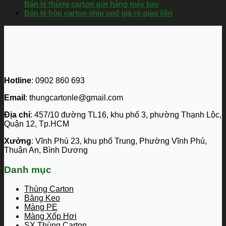
Bán lẻ thùng carton gửi hàng máy bay
Bán lẻ hộp carton ship cod giá rẻ giao liền
Hotline
: 0902 860 693
Email
: thungcartonle@gmail.com
Địa chỉ
: 457/10 đường TL16, khu phố 3, phường Thạnh Lộc,
Quận 12, Tp.HCM
Xưởng
: Vĩnh Phú 23, khu phố Trung, Phường Vĩnh Phú,
Thuận An, Bình Dương
Danh mục
Thùng Carton
Băng Keo
Màng PE
Màng Xốp Hơi
SX Thùng Carton