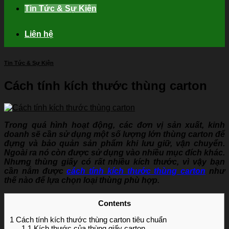
Tin Tức & Sự Kiện
Liên hệ
Tin Tức & Sự Kiện
Cách tính kích thước thùng carton
Trong quá hình hoạt động, các đơn vị sản xuất, kinh
doanh sẽ cần sử dụng một số lượng lớn thùng carton để
đựng và bảo quản sản phẩm khi lưu giữ, vận chuyển.
Ngoài ra nó còn được sử dụng vào nhiều mục đích khác.
Nhưng thùng giấy có rất nhiều kích thước, vì vậy bạn
cần nắm được
cách tính kích thước thùng carton
như
thế nào để lựa chọn loại thùng phù hợp.
Contents
1
Cách tính kích thước thùng carton tiêu chuẩn
1.1
Kích thước của thùng giấy carton