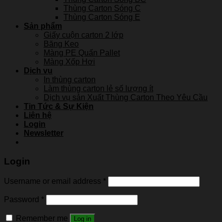
Thùng Carton Sóng C
Thùng Carton Sóng E
Sản phẩm
Giấy cuộn carton 2 lớp
Băng Keo
Màng PE Quấn Pallet
Màng Xốp Hơi
Dịch vụ
In thùng carton
Làm thùng carton lẻ số lượng ít
Dịch vụ sản Xuất Thùng Carton Theo Yêu Cầu
Tin Tức & Sự Kiện
Liên hệ
Login
Newsletter
Login
Username or email address
*
Password
*
Remember me
Log in