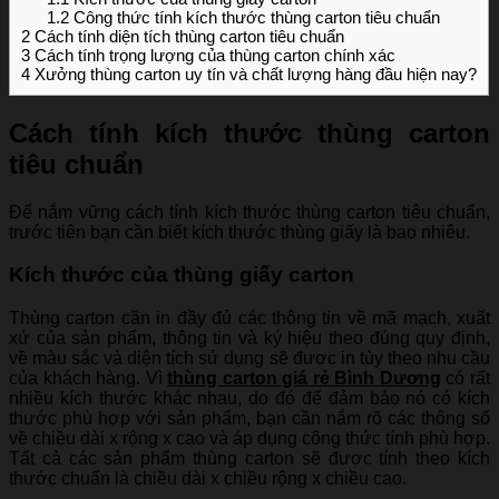
1.2
Công thức tính kích thước thùng carton tiêu chuẩn
2
Cách tính diện tích thùng carton tiêu chuẩn
3
Cách tính trọng lượng của thùng carton chính xác
4
Xưởng thùng carton uy tín và chất lượng hàng đầu hiện nay?
Cách tính kích thước thùng carton
tiêu chuẩn
Để nắm vững cách tính kích thước thùng carton tiêu chuẩn,
trước tiên bạn cần biết kích thước thùng giấy là bao nhiêu.
Kích thước của thùng giấy carton
Thùng carton cần in đầy đủ các thông tin về mã mạch, xuất
xứ của sản phẩm, thông tin và ký hiệu theo đúng quy định,
về màu sắc và diện tích sử dụng sẽ được in tùy theo nhu cầu
của khách hàng. Vì
thùng carton giá rẻ Bình Dương
có rất
nhiều kích thước khác nhau, do đó để đảm bảo nó có kích
thước phù hợp với sản phẩm, bạn cần nắm rõ các thông số
về chiều dài x rộng x cao và áp dụng công thức tính phù hợp.
Tất cả các sản phẩm thùng carton sẽ được tính theo kích
thước chuẩn là chiều dài x chiều rộng x chiều cao.