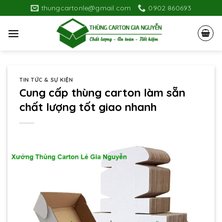
Skip
thungcartonle@gmail.com
0902 860693
to
content
TIN TỨC & SỰ KIỆN
Cung cấp thùng carton làm sẵn
chất lượng tốt giao nhanh