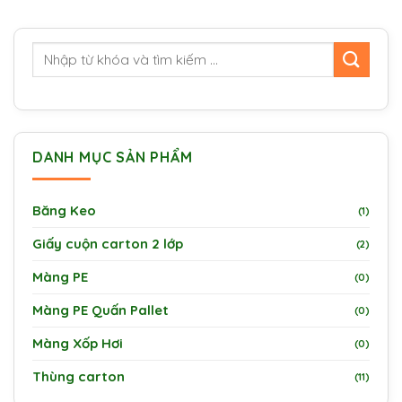
DANH MỤC SẢN PHẨM
Băng Keo
(1)
Giấy cuộn carton 2 lớp
(2)
Màng PE
(0)
Màng PE Quấn Pallet
(0)
Màng Xốp Hơi
(0)
Thùng carton
(11)