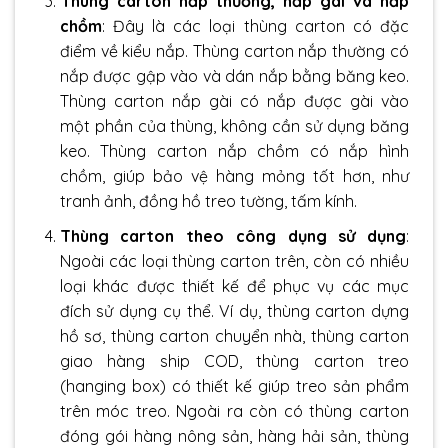
Thùng carton nắp thường, nắp gài và nắp
chồm
: Đây là các loại thùng carton có đặc
điểm về kiểu nắp. Thùng carton nắp thường có
nắp được gập vào và dán nắp bằng băng keo.
Thùng carton nắp gài
có nắp được gài vào
một phần của thùng, không cần sử dụng băng
keo. Thùng carton nắp chồm có nắp hình
chồm, giúp bảo vệ hàng mỏng tốt hơn, như
tranh ảnh, đồng hồ treo tường, tấm kính.
Thùng carton theo công dụng sử dụng
:
Ngoài các loại thùng carton trên, còn có nhiều
loại khác được thiết kế để phục vụ các mục
đích sử dụng cụ thể. Ví dụ, thùng carton dựng
hồ sơ, thùng carton chuyển nhà, thùng carton
giao hàng ship COD, thùng carton treo
(hanging box) có thiết kế giúp treo sản phẩm
trên móc treo. Ngoài ra còn có thùng carton
đóng gói hàng nông sản, hàng hải sản, thùng