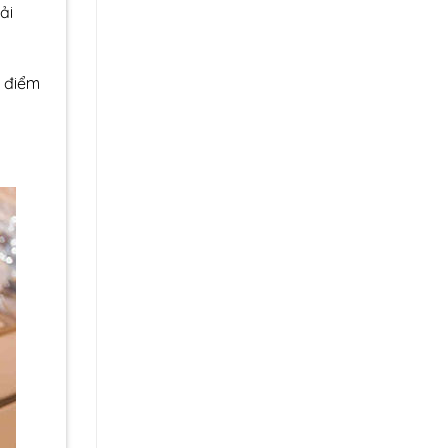
ải
u điểm