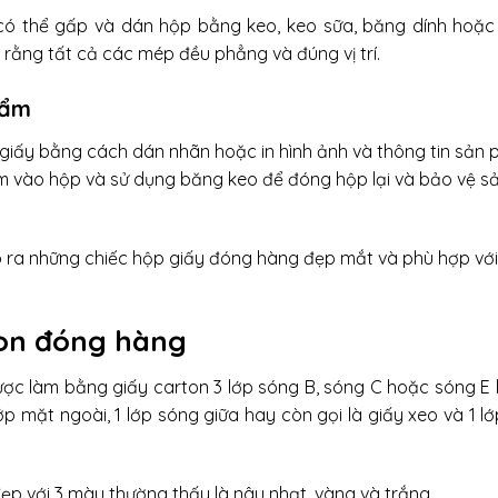
 có thể gấp và dán hộp bằng keo, keo sữa, băng dính hoặ
rằng tất cả các mép đều phẳng và đúng vị trí.
hẩm
ộp giấy bằng cách dán nhãn hoặc in hình ảnh và thông tin sản
ẩm vào hộp và sử dụng băng keo để đóng hộp lại và bảo vệ s
o ra những chiếc hộp giấy đóng hàng đẹp mắt và phù hợp với
ton đóng hàng
ược làm bằng giấy carton 3 lớp sóng B, sóng C hoặc sóng E 
p mặt ngoài, 1 lớp sóng giữa hay còn gọi là giấy xeo và 1 l
ẹp với 3 màu thường thấy là nâu nhạt, vàng và trắng.