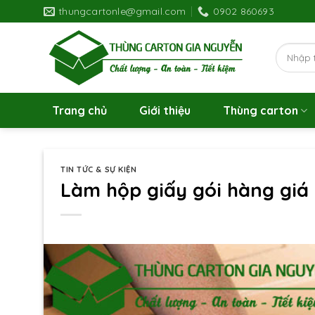
Skip
thungcartonle@gmail.com
0902 860693
to
content
Search
for:
Trang chủ
Giới thiệu
Thùng carton
TIN TỨC & SỰ KIỆN
Làm hộp giấy gói hàng giá