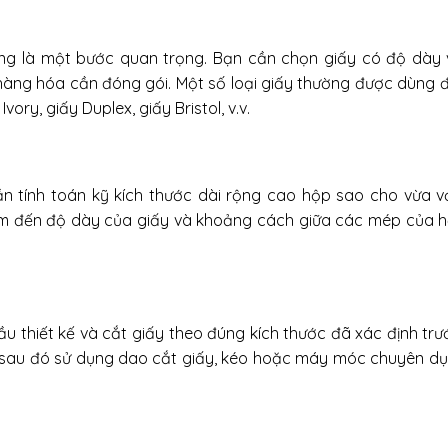
àng là một bước quan trọng. Bạn cần chọn giấy có độ dày
 hàng hóa cần đóng gói. Một số loại giấy thường được dùng 
vory, giấy Duplex, giấy Bristol, v.v.
ần tính toán kỹ kích thước dài rộng cao hộp sao cho vừa v
m đến độ dày của giấy và khoảng cách giữa các mép của 
ầu thiết kế và cắt giấy theo đúng kích thước đã xác định trư
y, sau đó sử dụng dao cắt giấy, kéo hoặc máy móc chuyên d