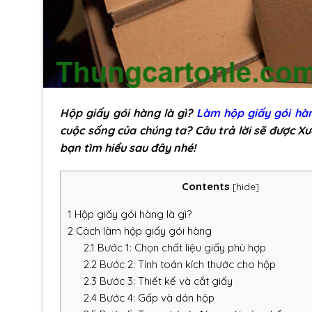
Hộp giấy gói hàng là gì?
Làm hộp giấy gói hà
cuộc sống của chúng ta? Câu trả lời sẽ được X
bạn tìm hiểu sau đây nhé!
Contents
[
hide
]
1
Hộp giấy gói hàng là gì?
2
Cách làm hộp giấy gói hàng
2.1
Bước 1: Chọn chất liệu giấy phù hợp
2.2
Bước 2: Tính toán kích thước cho hộp
2.3
Bước 3: Thiết kế và cắt giấy
2.4
Bước 4: Gấp và dán hộp