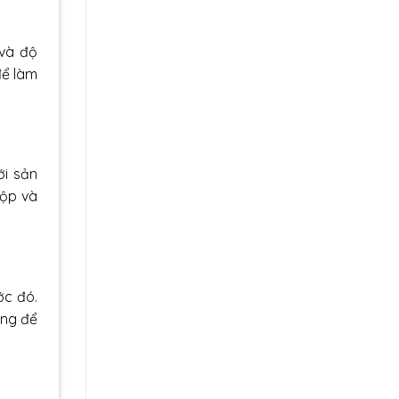
 và độ
để làm
ới sản
hộp và
ớc đó.
ụng để