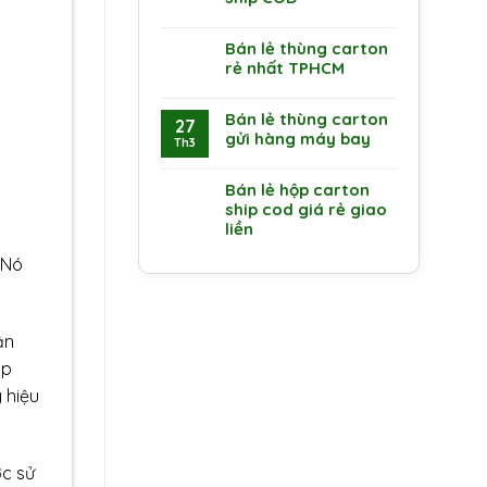
Bán lẻ thùng carton
rẻ nhất TPHCM
Bán lẻ thùng carton
27
gửi hàng máy bay
Th3
Bán lẻ hộp carton
ship cod giá rẻ giao
liền
 Nó
ận
ộp
 hiệu
ợc sử