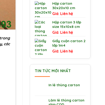
Hộp carton
30x20x10 cm
Liên hệ
Hộp carton 3 lớp
size 15x10x8 cm
Liên hệ
 trong
Giấy cuộn carton 2
y, các
lớp 1m4
Liên hệ
TIN TỨC MỚI NHẤT
In lẻ thùng carton
Làm lẻ thùng carton
ship COD