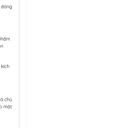
c đóng
 phẩm
ản
 kích
là chủ
ớp mặt