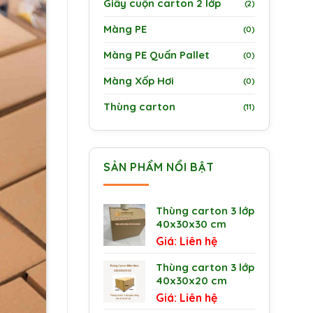
Giấy cuộn carton 2 lớp
(2)
Màng PE
(0)
Màng PE Quấn Pallet
(0)
Màng Xốp Hơi
(0)
Thùng carton
(11)
SẢN PHẨM NỔI BẬT
Thùng carton 3 lớp
40x30x30 cm
Liên hệ
Thùng carton 3 lớp
40x30x20 cm
Liên hệ