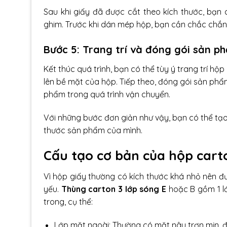
Sau khi giấy đã được cắt theo kích thước, bạn
ghim. Trước khi dán mép hộp, bạn cần chắc chắn 
Bước 5: Trang trí và đóng gói sản p
Kết thúc quá trình, bạn có thể tùy ý trang trí h
lên bề mặt của hộp. Tiếp theo, đóng gói sản ph
phẩm trong quá trình vận chuyển.
Với những bước đơn giản như vậy, bạn có thể tạ
thước sản phẩm của mình.
Cấu tạo cơ bản của hộp car
Vì hộp giấy thường có kích thước khá nhỏ nên đ
yếu.
Thùng carton 3 lớp sóng E
hoặc B gồm 1 lớ
trong, cụ thể:
Lớp mặt ngoài: Thường có mặt nâu trơn mịn, đ