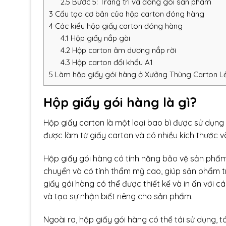
2.5
Bước 5: Trang trí và đóng gói sản phẩm
3
Cấu tạo cơ bản của hộp carton đóng hàng
4
Các kiểu hộp giấy carton đóng hàng
4.1
Hộp giấy nắp gài
4.2
Hộp carton âm dương nắp rời
4.3
Hộp carton đối khẩu A1
5
Làm hộp giấy gói hàng ở Xưởng Thùng Carton L
Hộp giấy gói hàng là gì?
Hộp giấy carton là một loại bao bì được sử dụn
được làm từ giấy carton và có nhiều kích thước 
Hộp giấy gói hàng có tính năng bảo vệ sản phẩm 
chuyển và có tính thẩm mỹ cao, giúp sản phẩm t
giấy gói hàng có thể được thiết kế và in ấn với 
và tạo sự nhận biết riêng cho sản phẩm.
Ngoài ra, hộp giấy gói hàng có thể tái sử dụng, t