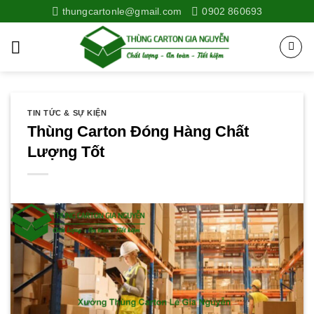
Skip
thungcartonle@gmail.com
0902 860693
to
content
TIN TỨC & SỰ KIỆN
Thùng Carton Đóng Hàng Chất
Lượng Tốt