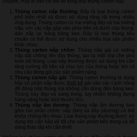
chuyển. Hãy đi vào chi tiết về từng loại thùng carton này:
Thùng carton nắp thường
: Đây là loại thùng carton
phổ biến nhất và được sử dụng rộng rãi trong nhiều
ứng dụng. Thùng carton có hai miếng đáy và hai miếng
nắp, với các nắp gập vào phía trên và dưới của thùng,
dán nắp lại bằng băng keo. Đây là loại thùng tiêu
chuẩn có thể được sử dụng cho nhiều loại sản phẩm
khác nhau.
Thùng carton nắp chồm
: Thùng nắp gài có miếng
nắp dài chồng lên đáy thùng, tạo ra một lớp che phủ
toàn bộ thùng. Loại này thường được sử dụng khi cần
tăng cường độ bền và chịu lực của thùng hoặc khi có
nhu cầu đóng gói các sản phẩm nặng.
Thùng carton nắp gài
: Thùng carton thường là dạng
hộp có phần nắp được
thiết kế
gài vào các cạnh hông
để đóng nắp thùng mà không cần dùng đến băng keo.
Thùng này đẹp và sang trọng, tuy nhiên không đựng
hàng nặng hoặc kích thước lớn.
Thùng nắp âm dương
: Thùng nắp âm dương bao
gồm hai phần chính: nắp (âm) và đáy (dương) có thể
khớp chồng lên nhau. Loại thùng này thường được sử
dụng khi cần bảo vệ tốt cho sản phẩm bên trong và dễ
dàng tháo lắp khi cần thiết.