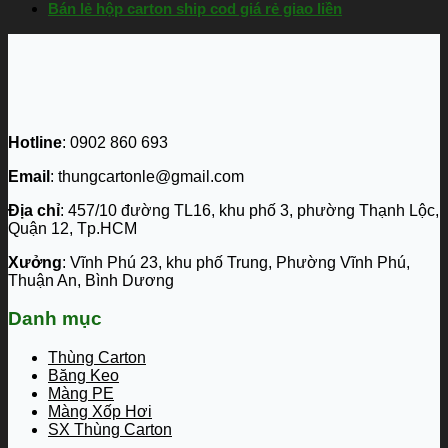
Bán lẻ hộp carton ship cod giá rẻ giao liền
Hotline
: 0902 860 693
Email
: thungcartonle@gmail.com
Địa chỉ
: 457/10 đường TL16, khu phố 3, phường Thạnh Lộc,
Quận 12, Tp.HCM
Xưởng
: Vĩnh Phú 23, khu phố Trung, Phường Vĩnh Phú,
Thuận An, Bình Dương
Danh mục
Thùng Carton
Băng Keo
Màng PE
Màng Xốp Hơi
SX Thùng Carton