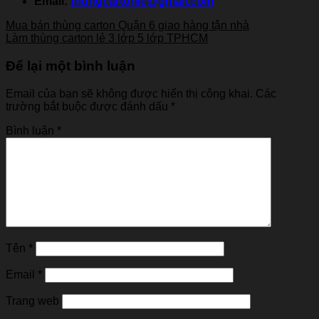
Email:
thungcartonle@gmail.com
Mua bán thùng carton Quận 6 giao hàng tận nhà
Làm thùng carton lẻ 3 lớp 5 lớp TPHCM
Để lại một bình luận
Email của bạn sẽ không được hiển thị công khai.
Các
trường bắt buộc được đánh dấu
*
Bình luận
*
Tên
*
Email
*
Trang web