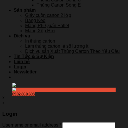
Thùng Carton Sóng E
Sản phẩm
Giấy cuộn carton 2 lớp
Băng Keo
Màng PE Quấn Pallet
Màng Xốp Hơi
Dịch vụ
In thùng carton
Làm thùng carton lẻ số lượng ít
Dịch vụ sản Xuất Thùng Carton Theo Yêu Cầu
Tin Tức & Sự Kiện
Liên hệ
Login
Newsletter
0902 860 693
x
x
Login
Username or email address
*