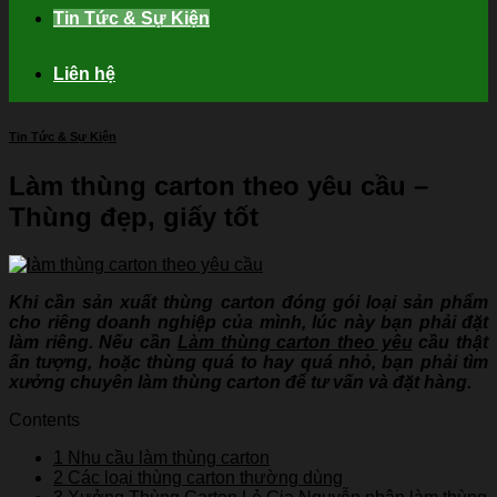
Tin Tức & Sự Kiện
Liên hệ
Tin Tức & Sự Kiện
Làm thùng carton theo yêu cầu –
Thùng đẹp, giấy tốt
Khi cần sản xuất thùng carton đóng gói loại sản phẩm
cho riêng doanh nghiệp của mình, lúc này bạn phải đặt
làm riêng. Nếu cần
Làm thùng carton theo yêu
cầu thật
ấn tượng, hoặc thùng quá to hay quá nhỏ, bạn phải tìm
xưởng chuyên làm thùng carton để tư vấn và đặt hàng.
Contents
1
Nhu cầu làm thùng carton
2
Các loại thùng carton thường dùng