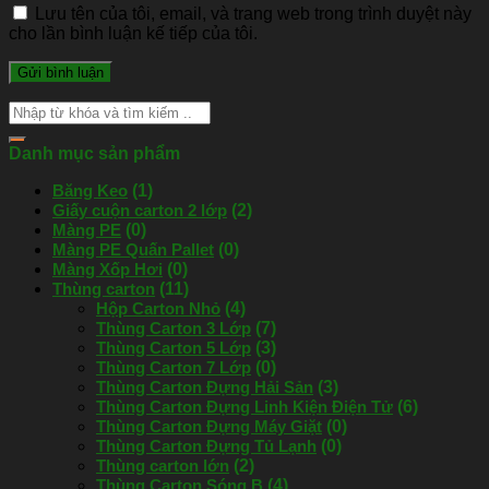
Lưu tên của tôi, email, và trang web trong trình duyệt này
cho lần bình luận kế tiếp của tôi.
Danh mục sản phẩm
Băng Keo
(1)
Giấy cuộn carton 2 lớp
(2)
Màng PE
(0)
Màng PE Quấn Pallet
(0)
Màng Xốp Hơi
(0)
Thùng carton
(11)
Hộp Carton Nhỏ
(4)
Thùng Carton 3 Lớp
(7)
Thùng Carton 5 Lớp
(3)
Thùng Carton 7 Lớp
(0)
Thùng Carton Đựng Hải Sản
(3)
Thùng Carton Đựng Linh Kiện Điện Tử
(6)
Thùng Carton Đựng Máy Giặt
(0)
Thùng Carton Đựng Tủ Lạnh
(0)
Thùng carton lớn
(2)
Thùng Carton Sóng B
(4)