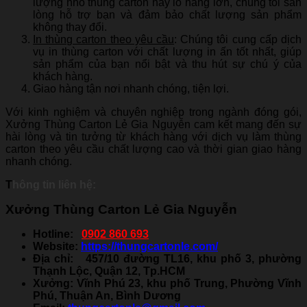
lượng nhỏ thùng carton hay lô hàng lớn, chúng tôi sẵn
lòng hỗ trợ bạn và đảm bảo chất lượng sản phẩm
không thay đổi.
In thùng carton theo yêu cầu
: Chúng tôi cung cấp dịch
vụ in thùng carton với chất lượng in ấn tốt nhất, giúp
sản phẩm của bạn nổi bật và thu hút sự chú ý của
khách hàng.
Giao hàng tận nơi nhanh chóng, tiện lợi.
Với kinh nghiệm và chuyên nghiệp trong ngành đóng gói,
Xưởng Thùng Carton Lẻ Gia Nguyễn cam kết mang đến sự
hài lòng và tin tưởng từ khách hàng với dịch vụ làm thùng
carton theo yêu cầu chất lượng cao và thời gian giao hàng
nhanh chóng.
T
hông tin liên hệ:
Xưởng Thùng Carton Lẻ Gia Nguyễn
Hotline:
0902 860 693
Website:
https://thungcartonle.com/
Địa chỉ: 457/10 đường TL16, khu phố 3, phường
Thạnh Lộc, Quận 12, Tp.HCM
Xưởng: Vĩnh Phú 23, khu phố Trung, Phường Vĩnh
Phú, Thuận An, Bình Dương