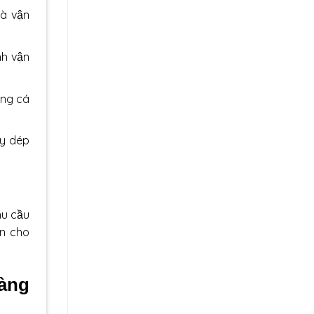
và vận
nh vận
ùng cá
ày dép
hu cầu
àn cho
hàng