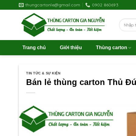
Skip
thungcartonle@gmail.com
0902 860693
to
content
Search
for:
Trang chủ
Giới thiệu
Thùng carton
TIN TỨC & SỰ KIỆN
Bán lẻ thùng carton Thủ Đ