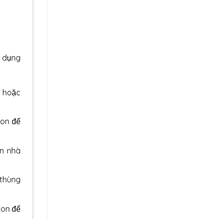
ử dụng
i hoặc
ton để
ển nhà
 thùng
ton để