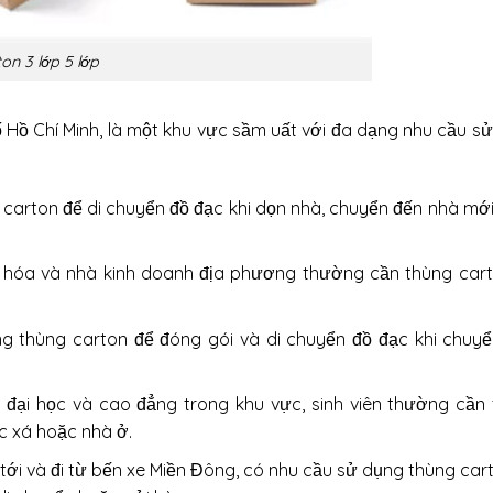
on 3 lớp 5 lớp
Hồ Chí Minh, là một khu vực sầm uất với đa dạng nhu cầu s
g carton để di chuyển đồ đạc khi dọn nhà, chuyển đến nhà mớ
p hóa và nhà kinh doanh địa phương thường cần thùng car
g thùng carton để đóng gói và di chuyển đồ đạc khi chuy
g đại học và cao đẳng trong khu vực, sinh viên thường cần
c xá hoặc nhà ở.
 tới và đi từ bến xe Miền Đông, có nhu cầu sử dụng
thùng car