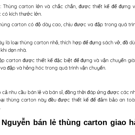
: Thùng carton lớn và chắc chắn, được thiết kế để đựng 
g
có kích thước lớn.
 thùng carton có độ dày cao, chịu được va đập trong quá trì
ây là loại thùng carton nhỏ, thích hợp để đựng sách vở, đồ d
khi dọn nhà.
Hộp carton được thiết kế đặc biệt để đựng và vận chuyển gi
 va đập và hỏng hóc trong quá trình vận chuyển.
o cả nhu cầu bán lẻ và bán sỉ, đồng thời đáp ứng được các n
oại thùng carton này đều được thiết kế để đảm bảo an to
.
Nguyễn bán lẻ thùng carton giao 