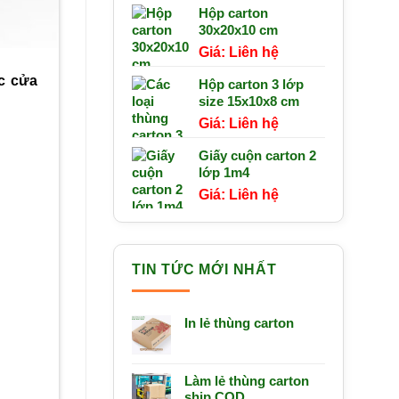
Hộp carton
30x20x10 cm
Liên hệ
c cửa
Hộp carton 3 lớp
size 15x10x8 cm
Liên hệ
Giấy cuộn carton 2
lớp 1m4
Liên hệ
TIN TỨC MỚI NHẤT
In lẻ thùng carton
Làm lẻ thùng carton
ship COD